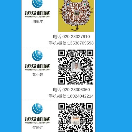
周晓雯
电话:020-23327910
手机/微信:13538709598
苏小碧
电话:020-23306360
手机/微信:18924042214
贺彩虹