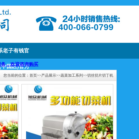
400-066-0799
系老子有钱官
询购买
·(中国区)官方
您当前的位置：
首页
>>
产品展示
>>
蔬菜加工系列
>>
切丝切片切丁机
网站