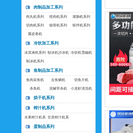
肉制品加工系列
肉丸机系列
绞肉机系列
灌肠机系列
切肉机系列
锯骨机系列
斩拌机系列
腐皮卷机
冷饮加工系列
冰淇淋机系列
刨冰机沙冰机
冷饮机雪融机
制冰机系列
鱼制品加工系列
鱼肉采鱼机
去鱼鳞机
切鱼片机
杀鱼机
泥鳅宰杀机
小龙虾清洗机
烘干机系列
榨汁机系列
水果榨汁机系
甘蔗榨汁机系
列
列
蛋制品系列