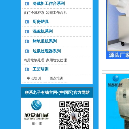
冷藏柜工作台系列
多门冷藏柜系
冷藏工作台系
列
列
厨房炉具
洗碗机系列
烤地瓜机系列
垃圾处理器系列
商用垃圾处理
家用垃圾处理
器
器
工艺培训
中点培训
西点培训
联系老子有钱官网·(中国区)官方网站
董小露