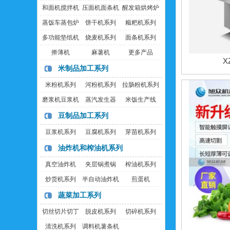
和面机搅拌机
压面机面条机
醒发箱烘烤炉
蒸饭车蒸包炉
饼干机系列
糍粑机系列
多功能垫纸机
烧麦机系列
面条机系列
擀薄机
麻薯机
更多产品
X
米制品加工系列
米粉机系列
河粉机系列
拉肠粉机系列
磨浆机豆浆机
蒸汽发生器
米饭生产线
豆制品加工系列
豆浆机系列
豆腐机系列
芽苗机系列
油炸机和榨油机系列
真空油炸机
夹层锅煮锅
榨油机系列
炒货机系列
半自动油炸机
煎蛋机
蔬菜加工系列
切丝切片切丁
脱皮机系列
切碎机系列
机
清洗机系列
调料机薯条机